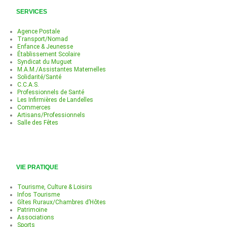
SERVICES
Agence Postale
Transport/Nomad
Enfance & Jeunesse
Établissement Scolaire
Syndicat du Muguet
M.A.M./Assistantes Maternelles
Solidarité/Santé
C.C.A.S.
Professionnels de Santé
Les Infirmières de Landelles
Commerces
Artisans/Professionnels
Salle des Fêtes
VIE PRATIQUE
Tourisme, Culture & Loisirs
Infos Tourisme
Gîtes Ruraux/Chambres d’Hôtes
Patrimoine
Associations
Sports