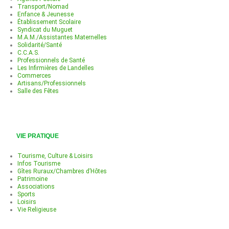
Transport/Nomad
Enfance & Jeunesse
Établissement Scolaire
Syndicat du Muguet
M.A.M./Assistantes Maternelles
Solidarité/Santé
C.C.A.S.
Professionnels de Santé
Les Infirmières de Landelles
Commerces
Artisans/Professionnels
Salle des Fêtes
VIE PRATIQUE
Tourisme, Culture & Loisirs
Infos Tourisme
Gîtes Ruraux/Chambres d’Hôtes
Patrimoine
Associations
Sports
Loisirs
Vie Religieuse