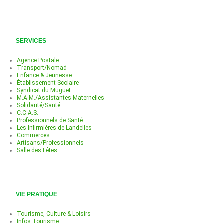
SERVICES
Agence Postale
Transport/Nomad
Enfance & Jeunesse
Établissement Scolaire
Syndicat du Muguet
M.A.M./Assistantes Maternelles
Solidarité/Santé
C.C.A.S.
Professionnels de Santé
Les Infirmières de Landelles
Commerces
Artisans/Professionnels
Salle des Fêtes
VIE PRATIQUE
Tourisme, Culture & Loisirs
Infos Tourisme