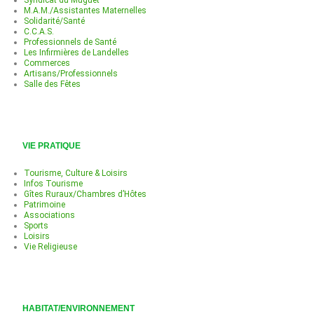
Syndicat du Muguet
M.A.M./Assistantes Maternelles
Solidarité/Santé
C.C.A.S.
Professionnels de Santé
Les Infirmières de Landelles
Commerces
Artisans/Professionnels
Salle des Fêtes
VIE PRATIQUE
Tourisme, Culture & Loisirs
Infos Tourisme
Gîtes Ruraux/Chambres d’Hôtes
Patrimoine
Associations
Sports
Loisirs
Vie Religieuse
HABITAT/ENVIRONNEMENT