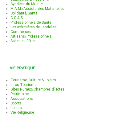
Syndicat du Muguet
M.A.M./Assistantes Maternelles
Solidarité/Santé
C.C.A.S.
Professionnels de Santé
Les Infirmières de Landelles
Commerces
Artisans/Professionnels
Salle des Fêtes
VIE PRATIQUE
Tourisme, Culture & Loisirs
Infos Tourisme
Gîtes Ruraux/Chambres d’Hôtes
Patrimoine
Associations
Sports
Loisirs
Vie Religieuse