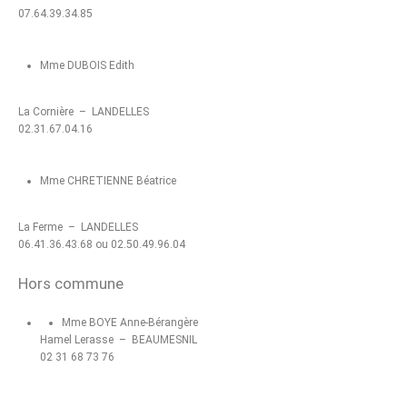
07.64.39.34.85
Mme DUBOIS Edith
La Cornière – LANDELLES
02.31.67.04.16
Mme CHRETIENNE Béatrice
La Ferme – LANDELLES
06.41.36.43.68 ou 02.50.49.96.04
Hors commune
Mme BOYE Anne-Bérangère
Hamel Lerasse – BEAUMESNIL
02 31 68 73 76